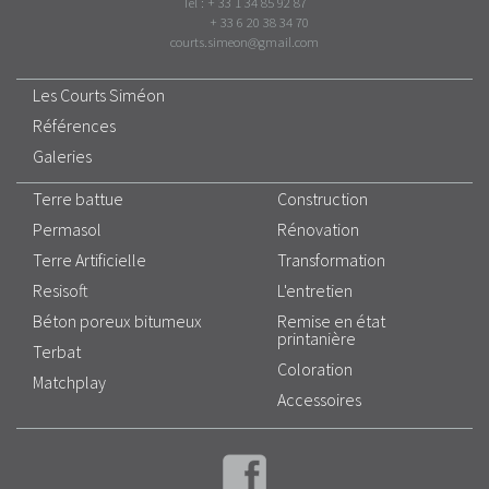
Tel : + 33 1 34 85 92 87
+ 33 6 20 38 34 70
courts.simeon@gmail.com
Les Courts Siméon
Références
Galeries
Terre battue
Construction
Permasol
Rénovation
Terre Artificielle
Transformation
Resisoft
L'entretien
Béton poreux bitumeux
Remise en état
printanière
Terbat
Coloration
Matchplay
Accessoires