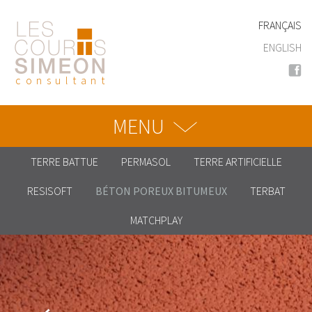
Aller
au
FRANÇAIS
contenu
ENGLISH
principal
consultant
MENU
TERRE BATTUE
PERMASOL
TERRE ARTIFICIELLE
RESISOFT
BÉTON POREUX BITUMEUX
TERBAT
MATCHPLAY