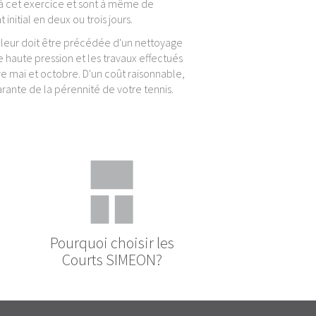
à cet exercice et sont à même de
initial en deux ou trois jours.
uleur doit être précédée d'un nettoyage
e haute pression et les travaux effectués
re mai et octobre. D'un coût raisonnable,
arante de la pérennité de votre tennis.
Pourquoi choisir les
Courts SIMEON?