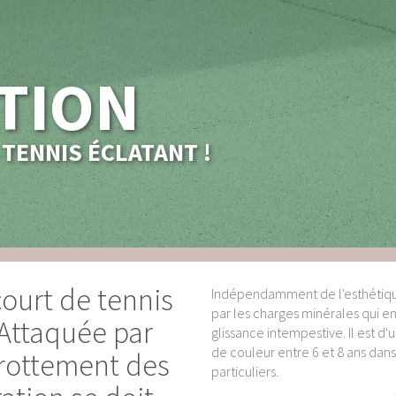
TION
TENNIS ÉCLATANT !
court de tennis
Indépendamment de l'esthétique 
par les charges minérales qui e
 Attaquée par
glissance intempestive. Il est d
de couleur entre 6 et 8 ans dans 
 frottement des
particuliers.