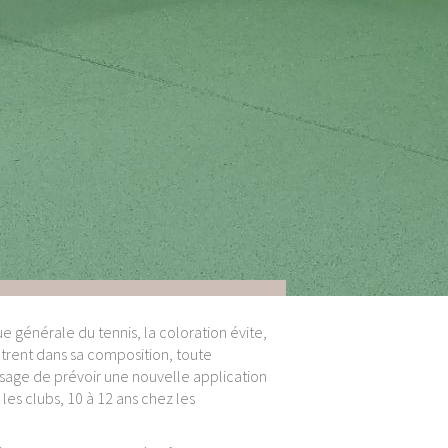
générale du tennis, la coloration évite,
ntrent dans sa composition, toute
'usage de prévoir une nouvelle application
les clubs, 10 à 12 ans chez les