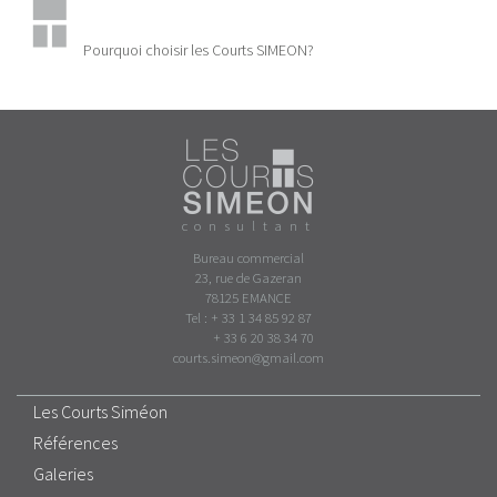
Pourquoi choisir les Courts SIMEON?
consultant
Bureau commercial
23, rue de Gazeran
78125 EMANCE
Tel : + 33 1 34 85 92 87
+ 33 6 20 38 34 70
courts.simeon@gmail.com
Les Courts Siméon
Références
Galeries